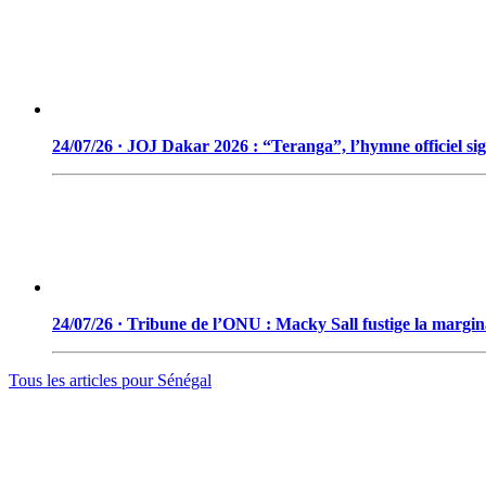
24/07/26 · JOJ Dakar 2026 : “Teranga”, l’hymne officiel si
24/07/26 · Tribune de l’ONU : Macky Sall fustige la marginal
Tous les articles pour
Sénégal
© 2006 - 2026 · Tambacounda.info · Tous droits réservés.
www.tambacounda.info tonne à travers le net, comme un cri de ralliem
des expériences, ou partager tout court cette information qui constitue