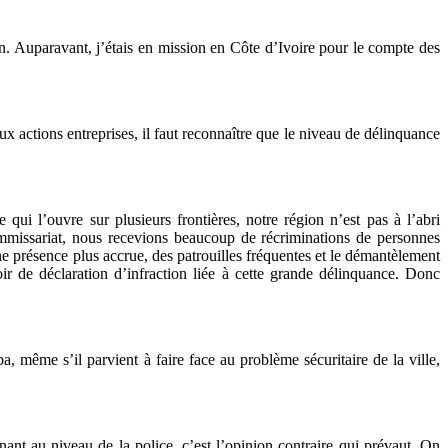
n. Auparavant, j’étais en mission en Côte d’Ivoire pour le compte des
x actions entreprises, il faut reconnaître que le niveau de délinquance
ui l’ouvre sur plusieurs frontières, notre région n’est pas à l’abri
ommissariat, nous recevions beaucoup de récriminations de personnes
ne présence plus accrue, des patrouilles fréquentes et le démantèlement
ir de déclaration d’infraction liée à cette grande délinquance. Donc
, même s’il parvient à faire face au problème sécuritaire de la ville,
ant au niveau de la police, c’est l’opinion contraire qui prévaut. On