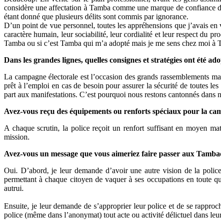
considère une affectation à Tamba comme une marque de confiance de l’
étant donné que plusieurs délits sont commis par ignorance.
D’un point de vue personnel, toutes les appréhensions que j’avais en v
caractère humain, leur sociabilité, leur cordialité et leur respect du pr
Tamba ou si c’est Tamba qui m’a adopté mais je me sens chez moi à 
Dans les grandes lignes, quelles consignes et stratégies ont été a
La campagne électorale est l’occasion des grands rassemblements mais
prêt à l’emploi en cas de besoin pour assurer la sécurité de toutes les
part aux manifestations. C’est pourquoi nous restons cantonnés dans no
Avez-vous reçu des équipements ou renforts spéciaux pour la campa
A chaque scrutin, la police reçoit un renfort suffisant en moyen ma
mission.
Avez-vous un message que vous aimeriez faire passer aux Tambac
Oui. D’abord, je leur demande d’avoir une autre vision de la police
permettant à chaque citoyen de vaquer à ses occupations en toute qui
autrui.
Ensuite, je leur demande de s’approprier leur police et de se rapproch
police (même dans l’anonymat) tout acte ou activité délictuel dans leu