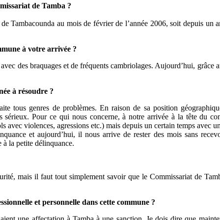
mmissariat de Tamba ?
at de Tambacounda au mois de février de l’année 2006, soit depuis un a
ommune à votre arrivée ?
e avec des braquages et de fréquents cambriolages. Aujourd’hui, grâce au
née à résoudre ?
ite tous genres de problèmes. En raison de sa position géographique q
ès sérieux. Pour ce qui nous concerne, à notre arrivée à la tête du c
vols avec violences, agressions etc.) mais depuis un certain temps avec u
nquance et aujourd’hui, il nous arrive de rester des mois sans recevo
 à la petite délinquance.
urité, mais il faut tout simplement savoir que le Commissariat de Tamba
ssionnelle et personnelle dans cette commune ?
laient une affectation à Tamba à une sanction. Je dois dire que mainten