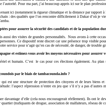
autorité. Pour ma part, j’ai beaucoup appris ici sur le plan professionn
enant ici (notamment la rigueur climatique et la distance par rapport à D
ochain : des qualités que l’on rencontre difficilement à Dakar d’où je vien
Tamba.
doptées pour assurer la sécurité des candidats et de la population d
 aussi des visites de grandes personnalités. Nous avons à cette occasio
 personnes. Ce dispositif reste discret car une présence trop visible po
tre service pour n’agir qu’en cas de nécessité, de danger, de trouble gra
gne et estimez-vous avoir les moyens nécessaires pour assurer votr
tériel et humain. C’est le cas pour ces élections également. Au plan
oundois par le biais de tambacounda.info ?
 qui est une structure de protection des citoyens et de leurs biens et
étude: l’aspect répression n’entre en jeu que s’il n’y a pas d’autres m
er davantage d’elle (cela nous encouragerait réellement). Ils ont le dev
r quartier (trafiquants de drogue, association de malfaiteurs, réseau de 