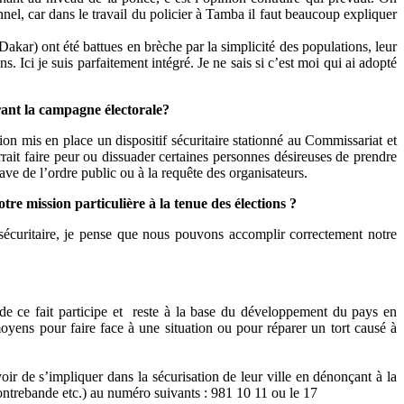
el, car dans le travail du policier à Tamba il faut beaucoup expliquer
akar) ont été battues en brèche par la simplicité des populations, leur
s. Ici je suis parfaitement intégré. Je ne sais si c’est moi qui ai adopté
urant la campagne électorale?
n mis en place un dispositif sécuritaire stationné au Commissariat et
urrait faire peur ou dissuader certaines personnes désireuses de prendre
ve de l’ordre public ou à la requête des organisateurs.
e mission particulière à la tenue des élections ?
 sécuritaire, je pense que nous pouvons accomplir correctement notre
 de ce fait participe et reste à la base du développement du pays en
oyens pour faire face à une situation ou pour réparer un tort causé à
oir de s’impliquer dans la sécurisation de leur ville en dénonçant à la
contrebande etc.) au numéro suivants : 981 10 11 ou le 17