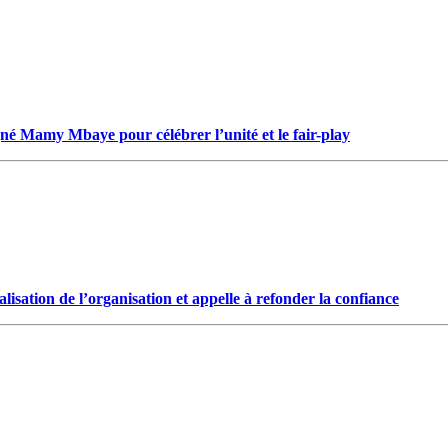
gné Mamy Mbaye pour célébrer l’unité et le fair-play
isation de l’organisation et appelle à refonder la confiance
ent pour tous les Tambacoundoises et Tambacoundois, du terroir comme d
 la sève nourricière des grands peuples... (Par Alassane Guissé)