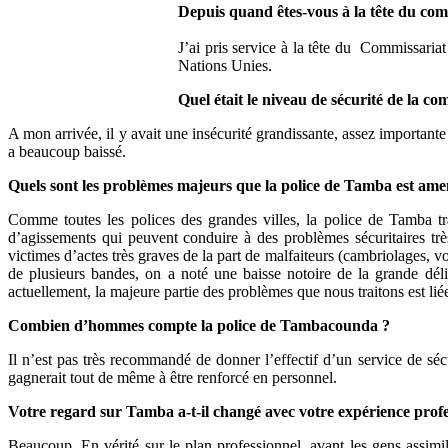
Depuis quand êtes-vous à la tête du co
J’ai pris service à la tête du Commissari
Nations Unies.
Quel était le niveau de sécurité de la c
A mon arrivée, il y avait une insécurité grandissante, assez important
a beaucoup baissé.
Quels sont les problèmes majeurs que la police de Tamba est ame
Comme toutes les polices des grandes villes, la police de Tamba tra
d’agissements qui peuvent conduire à des problèmes sécuritaires tr
victimes d’actes très graves de la part de malfaiteurs (cambriolages, 
de plusieurs bandes, on a noté une baisse notoire de la grande déli
actuellement, la majeure partie des problèmes que nous traitons est liée
Combien d’hommes compte la police de Tambacounda ?
Il n’est pas très recommandé de donner l’effectif d’un service de séc
gagnerait tout de même à être renforcé en personnel.
Votre regard sur Tamba a-t-il changé avec votre expérience profe
Beaucoup. En vérité sur le plan professionnel, avant les gens assimi