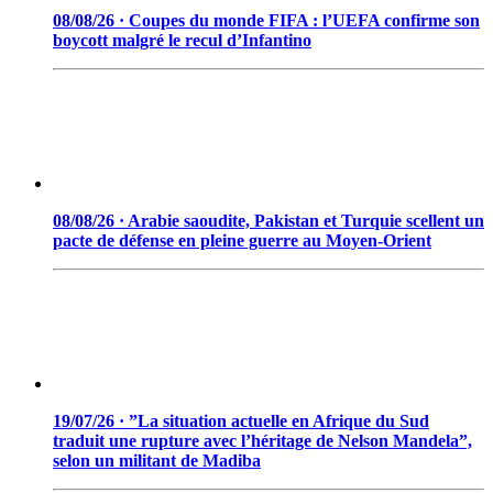
08/08/26 · Coupes du monde FIFA : l’UEFA confirme son
boycott malgré le recul d’Infantino
08/08/26 · Arabie saoudite, Pakistan et Turquie scellent un
pacte de défense en pleine guerre au Moyen-Orient
19/07/26 · ”La situation actuelle en Afrique du Sud
traduit une rupture avec l’héritage de Nelson Mandela”,
selon un militant de Madiba