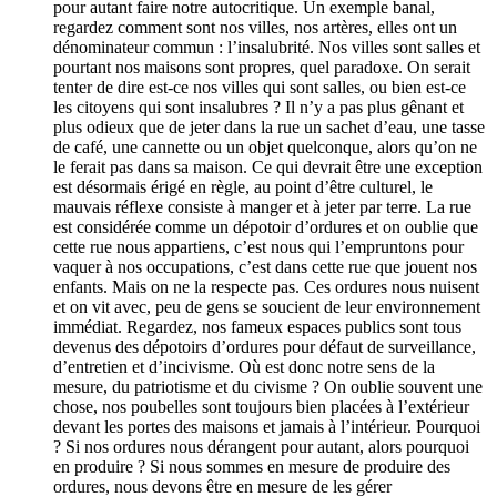
pour autant faire notre autocritique. Un exemple banal,
regardez comment sont nos villes, nos artères, elles ont un
dénominateur commun : l’insalubrité. Nos villes sont salles et
pourtant nos maisons sont propres, quel paradoxe. On serait
tenter de dire est-ce nos villes qui sont salles, ou bien est-ce
les citoyens qui sont insalubres ? Il n’y a pas plus gênant et
plus odieux que de jeter dans la rue un sachet d’eau, une tasse
de café, une cannette ou un objet quelconque, alors qu’on ne
le ferait pas dans sa maison. Ce qui devrait être une exception
est désormais érigé en règle, au point d’être culturel, le
mauvais réflexe consiste à manger et à jeter par terre. La rue
est considérée comme un dépotoir d’ordures et on oublie que
cette rue nous appartiens, c’est nous qui l’empruntons pour
vaquer à nos occupations, c’est dans cette rue que jouent nos
enfants. Mais on ne la respecte pas. Ces ordures nous nuisent
et on vit avec, peu de gens se soucient de leur environnement
immédiat. Regardez, nos fameux espaces publics sont tous
devenus des dépotoirs d’ordures pour défaut de surveillance,
d’entretien et d’incivisme. Où est donc notre sens de la
mesure, du patriotisme et du civisme ? On oublie souvent une
chose, nos poubelles sont toujours bien placées à l’extérieur
devant les portes des maisons et jamais à l’intérieur. Pourquoi
? Si nos ordures nous dérangent pour autant, alors pourquoi
en produire ? Si nous sommes en mesure de produire des
ordures, nous devons être en mesure de les gérer