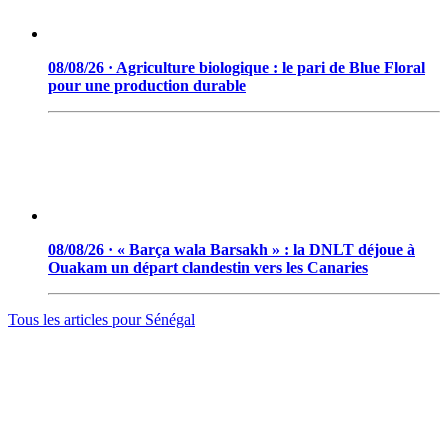
08/08/26 · Agriculture biologique : le pari de Blue Floral
pour une production durable
08/08/26 · « Barça wala Barsakh » : la DNLT déjoue à
Ouakam un départ clandestin vers les Canaries
Tous les articles pour
Sénégal
© 2006 - 2026 · Tambacounda.info · Tous droits réservés.
www.tambacounda.info tonne à travers le net, comme un cri de
ralliement pour tous les Tambacoundoises et Tambacoundois, du
terroir comme de la diaspora, pour réfléchir et agir ensemble,
partager des idées, des expériences, ou partager tout court cette
information qui constitue la sève nourricière des grands peuples...