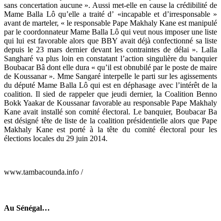
sans concertation aucune ». Aussi met-elle en cause la crédibilité de
Mame Balla Lô qu’elle a traité d’ «incapable et d’irresponsable »
avant de marteler, « le responsable Pape Makhaly Kane est manipulé
par le coordonnateur Mame Balla Lô qui veut nous imposer une liste
qui lui est favorable alors que BBY avait déjà confectionné sa liste
depuis le 23 mars dernier devant les contraintes de délai ». Lalla
Sangharé va plus loin en constatant l’action singulière du banquier
Boubacar Bâ dont elle dura « qu’il est obnubilé par le poste de maire
de Koussanar ». Mme Sangaré interpelle le parti sur les agissements
du député Mame Balla Lô qui est en déphasage avec l’intérêt de la
coalition. Il sied de rappeler que jeudi dernier, la Coalition Benno
Bokk Yaakar de Koussanar favorable au responsable Pape Makhaly
Kane avait installé son comité électoral. Le banquier, Boubacar Ba
est désigné tête de liste de la coalition présidentielle alors que Pape
Makhaly Kane est porté à la tête du comité électoral pour les
élections locales du 29 juin 2014.
www.tambacounda.info /
Au Sénégal…