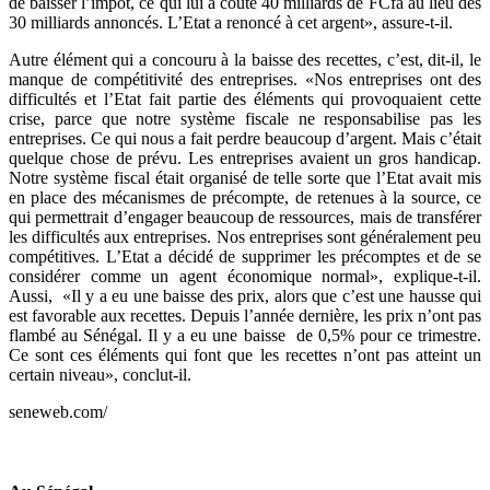
de baisser l’impôt, ce qui lui a coûté 40 milliards de FCfa au lieu des
30 milliards annoncés. L’Etat a renoncé à cet argent», assure-t-il.
Autre élément qui a concouru à la baisse des recettes, c’est, dit-il, le
manque de compétitivité des entreprises. «Nos entreprises ont des
difficultés et l’Etat fait partie des éléments qui provoquaient cette
crise, parce que notre système fiscale ne responsabilise pas les
entreprises. Ce qui nous a fait perdre beaucoup d’argent. Mais c’était
quelque chose de prévu. Les entreprises avaient un gros handicap.
Notre système fiscal était organisé de telle sorte que l’Etat avait mis
en place des mécanismes de précompte, de retenues à la source, ce
qui permettrait d’engager beaucoup de ressources, mais de transférer
les difficultés aux entreprises. Nos entreprises sont généralement peu
compétitives. L’Etat a décidé de supprimer les précomptes et de se
considérer comme un agent économique normal», explique-t-il.
Aussi, «Il y a eu une baisse des prix, alors que c’est une hausse qui
est favorable aux recettes. Depuis l’année dernière, les prix n’ont pas
flambé au Sénégal. Il y a eu une baisse de 0,5% pour ce trimestre.
Ce sont ces éléments qui font que les recettes n’ont pas atteint un
certain niveau», conclut-il.
seneweb.com/