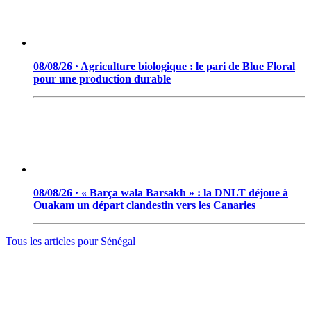
08/08/26 · Agriculture biologique : le pari de Blue Floral
pour une production durable
08/08/26 · « Barça wala Barsakh » : la DNLT déjoue à
Ouakam un départ clandestin vers les Canaries
Tous les articles pour
Sénégal
© 2006 - 2026 · Tambacounda.info · Tous droits réservés.
www.tambacounda.info tonne à travers le net, comme un cri de
ralliement pour tous les Tambacoundoises et Tambacoundois, du
terroir comme de la diaspora, pour réfléchir et agir ensemble,