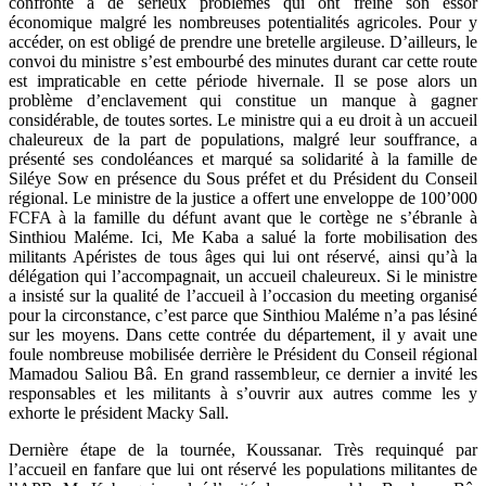
confronté à de sérieux problèmes qui ont freiné son essor
économique malgré les nombreuses potentialités agricoles. Pour y
accéder, on est obligé de prendre une bretelle argileuse. D’ailleurs, le
convoi du ministre s’est embourbé des minutes durant car cette route
est impraticable en cette période hivernale. Il se pose alors un
problème d’enclavement qui constitue un manque à gagner
considérable, de toutes sortes. Le ministre qui a eu droit à un accueil
chaleureux de la part de populations, malgré leur souffrance, a
présenté ses condoléances et marqué sa solidarité à la famille de
Siléye Sow en présence du Sous préfet et du Président du Conseil
régional. Le ministre de la justice a offert une enveloppe de 100’000
FCFA à la famille du défunt avant que le cortège ne s’ébranle à
Sinthiou Maléme. Ici, Me Kaba a salué la forte mobilisation des
militants Apéristes de tous âges qui lui ont réservé, ainsi qu’à la
délégation qui l’accompagnait, un accueil chaleureux. Si le ministre
a insisté sur la qualité de l’accueil à l’occasion du meeting organisé
pour la circonstance, c’est parce que Sinthiou Maléme n’a pas lésiné
sur les moyens. Dans cette contrée du département, il y avait une
foule nombreuse mobilisée derrière le Président du Conseil régional
Mamadou Saliou Bâ. En grand rassembleur, ce dernier a invité les
responsables et les militants à s’ouvrir aux autres comme les y
exhorte le président Macky Sall.
Dernière étape de la tournée, Koussanar. Très requinqué par
l’accueil en fanfare que lui ont réservé les populations militantes de