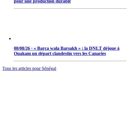
pour une production durable
08/08/26 · « Barça wala Barsakh » : la DNLT déjoue à
Ouakam un départ clandestin vers les Canaries
Tous les articles pour
Sénégal
© 2006 - 2026 · Tambacounda.info · Tous droits réservés.
www.tambacounda.info tonne à travers le net, comme un cri de
ralliement pour tous les Tambacoundoises et Tambacoundois, du
terroir comme de la diaspora, pour réfléchir et agir ensemble,
partager des idées, des expériences, ou partager tout court cette
information qui constitue la sève nourricière des grands peuples...
(Par Alassane Guissé)
Groupe ODIA – N.I.N.E.A 0051126442L1
BP : 111 Tambacounda – Sénégal