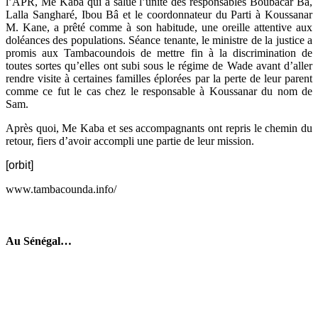
l’APR, Me Kaba qui a salué l’unité des responsables Boubacar Bâ,
Lalla Sangharé, Ibou Bâ et le coordonnateur du Parti à Koussanar
M. Kane, a prêté comme à son habitude, une oreille attentive aux
doléances des populations. Séance tenante, le ministre de la justice a
promis aux Tambacoundois de mettre fin à la discrimination de
toutes sortes qu’elles ont subi sous le régime de Wade avant d’aller
rendre visite à certaines familles éplorées par la perte de leur parent
comme ce fut le cas chez le responsable à Koussanar du nom de
Sam.
Après quoi, Me Kaba et ses accompagnants ont repris le chemin du
retour, fiers d’avoir accompli une partie de leur mission.
[orbit]
www.tambacounda.info/
Au Sénégal…