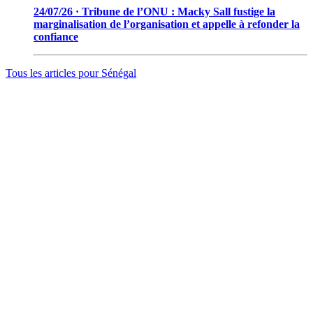
24/07/26 · Tribune de l’ONU : Macky Sall fustige la
marginalisation de l’organisation et appelle à refonder la
confiance
Tous les articles pour
Sénégal
© 2006 - 2026 · Tambacounda.info · Tous droits réservés.
www.tambacounda.info tonne à travers le net, comme un cri de
ralliement pour tous les Tambacoundoises et Tambacoundois, du
terroir comme de la diaspora, pour réfléchir et agir ensemble,
partager des idées, des expériences, ou partager tout court cette
information qui constitue la sève nourricière des grands peuples...
(Par Alassane Guissé)
Groupe ODIA – N.I.N.E.A 0051126442L1
BP : 111 Tambacounda – Sénégal
info@tambacounda.info