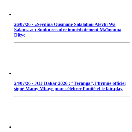
26/07/26 · «Seydina Ousmane Salalahou Aleyhi Wa
Salam…» : Sonko recadre immédiatement Maïmouna
Dièye
24/07/26 · JOJ Dakar 2026 : “Teranga”, l’hymne officiel
signé Mamy Mbaye pour célébrer l’unité et le fair-play