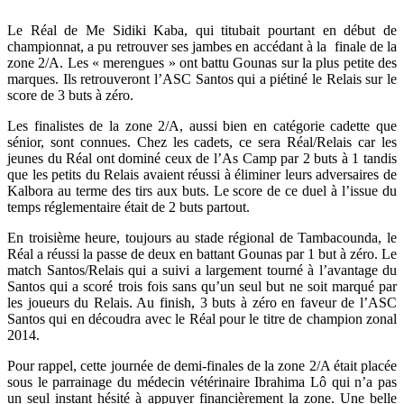
Le Réal de Me Sidiki Kaba, qui titubait pourtant en début de
championnat, a pu retrouver ses jambes en accédant à la finale de la
zone 2/A. Les « merengues » ont battu Gounas sur la plus petite des
marques. Ils retrouveront l’ASC Santos qui a piétiné le Relais sur le
score de 3 buts à zéro.
Les finalistes de la zone 2/A, aussi bien en catégorie cadette que
sénior, sont connues. Chez les cadets, ce sera Réal/Relais car les
jeunes du Réal ont dominé ceux de l’As Camp par 2 buts à 1 tandis
que les petits du Relais avaient réussi à éliminer leurs adversaires de
Kalbora au terme des tirs aux buts. Le score de ce duel à l’issue du
temps réglementaire était de 2 buts partout.
En troisième heure, toujours au stade régional de Tambacounda, le
Réal a réussi la passe de deux en battant Gounas par 1 but à zéro. Le
match Santos/Relais qui a suivi a largement tourné à l’avantage du
Santos qui a scoré trois fois sans qu’un seul but ne soit marqué par
les joueurs du Relais. Au finish, 3 buts à zéro en faveur de l’ASC
Santos qui en découdra avec le Réal pour le titre de champion zonal
2014.
Pour rappel, cette journée de demi-finales de la zone 2/A était placée
sous le parrainage du médecin vétérinaire Ibrahima Lô qui n’a pas
un seul instant hésité à appuyer financièrement la zone. Une belle