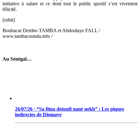
initiative à saluer et ce dont tout le public sportif s’est vivement
félicité.
[orbit]
Boubacar Dembo TAMBA et Abdoulaye FALL /
www.tambacounda.info /
Au Sénégal…
26/07/26 · “Sa fitna dotoufi nané nekh” : Les piques
indirectes de Diomaye