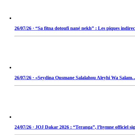
26/07/26 · “Sa fitna dotoufi nané nekh” : Les piques indir
26/07/26 · «Seydina Ousmane Salalahou Aleyhi Wa Salam
24/07/26 · JOJ Dakar 2026 : “Teranga”, l’hymne officiel si