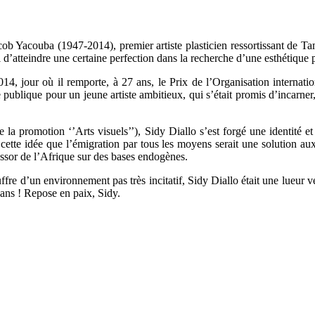
Jacob Yacouba (1947-2014), premier artiste plasticien ressortissant de T
uci d’atteindre une certaine perfection dans la recherche d’une esthétiqu
14, jour où il remporte, à 27 ans, le Prix de l’Organisation internatio
blique pour un jeune artiste ambitieux, qui s’était promis d’incarner, 
la promotion ‘’Arts visuels’’), Sidy Diallo s’est forgé une identité et u
t cette idée que l’émigration par tous les moyens serait une solution a
ssor de l’Afrique sur des bases endogènes.
ffre d’un environnement pas très incitatif, Sidy Diallo était une lueur
 ans ! Repose en paix, Sidy.