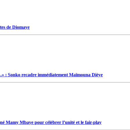
ectes de Diomaye
…» : Sonko recadre immédiatement Maïmouna Dièye
gné Mamy Mbaye pour célébrer l’unité et le fair-play