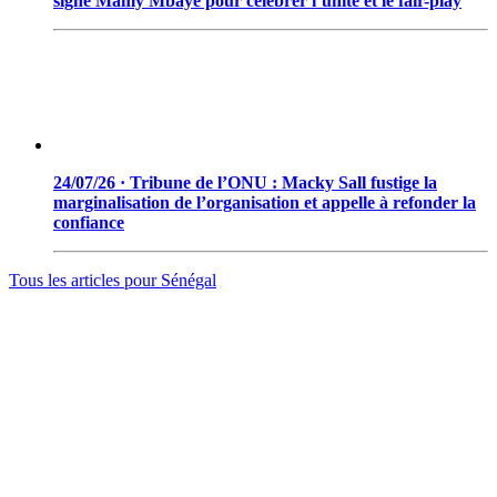
signé Mamy Mbaye pour célébrer l’unité et le fair-play
24/07/26 · Tribune de l’ONU : Macky Sall fustige la
marginalisation de l’organisation et appelle à refonder la
confiance
Tous les articles pour
Sénégal
© 2006 - 2026 · Tambacounda.info · Tous droits réservés.
www.tambacounda.info tonne à travers le net, comme un cri de
ralliement pour tous les Tambacoundoises et Tambacoundois, du
terroir comme de la diaspora, pour réfléchir et agir ensemble,
partager des idées, des expériences, ou partager tout court cette
information qui constitue la sève nourricière des grands peuples...
(Par Alassane Guissé)
Groupe ODIA – N.I.N.E.A 0051126442L1
BP : 111 Tambacounda – Sénégal