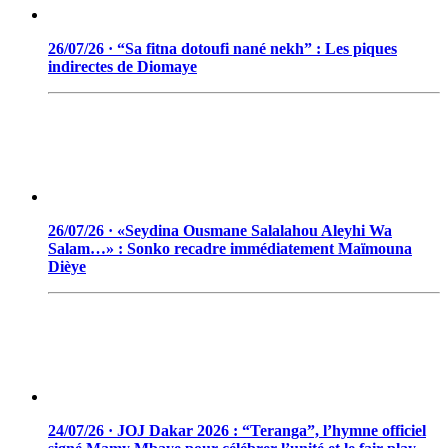
26/07/26 · “Sa fitna dotoufi nané nekh” : Les piques
indirectes de Diomaye
26/07/26 · «Seydina Ousmane Salalahou Aleyhi Wa
Salam…» : Sonko recadre immédiatement Maïmouna
Dièye
24/07/26 · JOJ Dakar 2026 : “Teranga”, l’hymne officiel