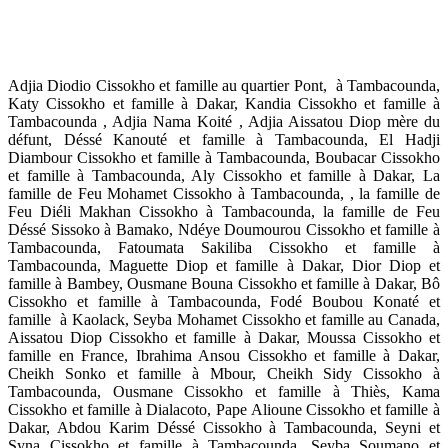
Adjia Diodio Cissokho et famille au quartier Pont, à Tambacounda,
Katy Cissokho et famille à Dakar, Kandia Cissokho et famille à
Tambacounda , Adjia Nama Koité , Adjia Aissatou Diop mère du
défunt, Déssé Kanouté et famille à Tambacounda, El Hadji
Diambour Cissokho et famille à Tambacounda, Boubacar Cissokho
et famille à Tambacounda, Aly Cissokho et famille à Dakar, La
famille de Feu Mohamet Cissokho à Tambacounda, , la famille de
Feu Diéli Makhan Cissokho à Tambacounda, la famille de Feu
Déssé Sissoko à Bamako, Ndéye Doumourou Cissokho et famille à
Tambacounda, Fatoumata Sakiliba Cissokho et famille à
Tambacounda, Maguette Diop et famille à Dakar, Dior Diop et
famille à Bambey, Ousmane Bouna Cissokho et famille à Dakar, Bô
Cissokho et famille à Tambacounda, Fodé Boubou Konaté et
famille à Kaolack, Seyba Mohamet Cissokho et famille au Canada,
Aissatou Diop Cissokho et famille à Dakar, Moussa Cissokho et
famille en France, Ibrahima Ansou Cissokho et famille à Dakar,
Cheikh Sonko et famille à Mbour, Cheikh Sidy Cissokho à
Tambacounda, Ousmane Cissokho et famille à Thiès, Kama
Cissokho et famille à Dialacoto, Pape Alioune Cissokho et famille à
Dakar, Abdou Karim Déssé Cissokho à Tambacounda, Seyni et
Syna Cissokho et famille à Tambacounda, Seyba Soumano et