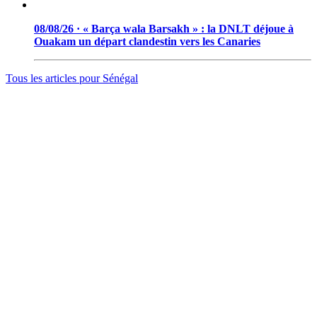
08/08/26 · « Barça wala Barsakh » : la DNLT déjoue à
Ouakam un départ clandestin vers les Canaries
Tous les articles pour
Sénégal
© 2006 - 2026 · Tambacounda.info · Tous droits réservés.
www.tambacounda.info tonne à travers le net, comme un cri de
ralliement pour tous les Tambacoundoises et Tambacoundois, du
terroir comme de la diaspora, pour réfléchir et agir ensemble,
partager des idées, des expériences, ou partager tout court cette
information qui constitue la sève nourricière des grands peuples...
(Par Alassane Guissé)
Groupe ODIA – N.I.N.E.A 0051126442L1
BP : 111 Tambacounda – Sénégal
info@tambacounda.info