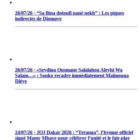
26/07/26 · “Sa fitna dotoufi nané nekh” : Les piques
indirectes de Diomaye
26/07/26 · «Seydina Ousmane Salalahou Aleyhi Wa
Salam…» : Sonko recadre immédiatement Maïmouna
Dièye
24/07/26 · JOJ Dakar 2026 : “Teranga”, l’hymne officiel
signé Mamy Mbaye pour célébrer l’unité et le fair-play