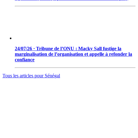
24/07/26 · Tribune de l’ONU : Macky Sall fustige la
marginalisation de l’organisation et appelle à refonder la
confiance
Tous les articles pour
Sénégal
© 2006 - 2026 · Tambacounda.info · Tous droits réservés.
www.tambacounda.info tonne à travers le net, comme un cri de
ralliement pour tous les Tambacoundoises et Tambacoundois, du
terroir comme de la diaspora, pour réfléchir et agir ensemble,
partager des idées, des expériences, ou partager tout court cette
information qui constitue la sève nourricière des grands peuples...
(Par Alassane Guissé)
Groupe ODIA – N.I.N.E.A 0051126442L1
BP : 111 Tambacounda – Sénégal