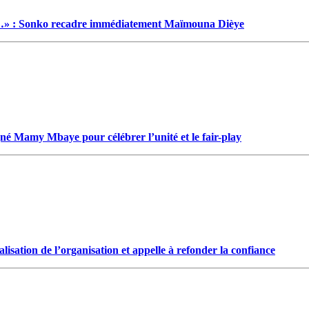
…» : Sonko recadre immédiatement Maïmouna Dièye
gné Mamy Mbaye pour célébrer l’unité et le fair-play
isation de l’organisation et appelle à refonder la confiance