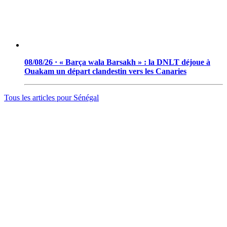
08/08/26 · « Barça wala Barsakh » : la DNLT déjoue à
Ouakam un départ clandestin vers les Canaries
Tous les articles pour
Sénégal
© 2006 - 2026 · Tambacounda.info · Tous droits réservés.
www.tambacounda.info tonne à travers le net, comme un cri de
ralliement pour tous les Tambacoundoises et Tambacoundois, du
terroir comme de la diaspora, pour réfléchir et agir ensemble,
partager des idées, des expériences, ou partager tout court cette
information qui constitue la sève nourricière des grands peuples...
(Par Alassane Guissé)
Groupe ODIA – N.I.N.E.A 0051126442L1
BP : 111 Tambacounda – Sénégal
info@tambacounda.info