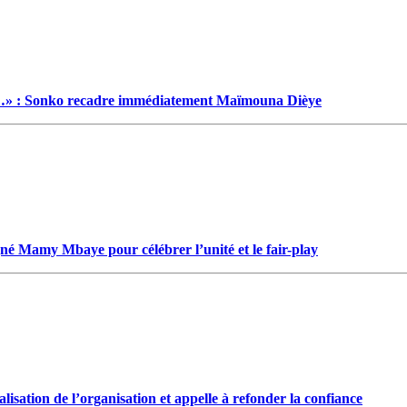
…» : Sonko recadre immédiatement Maïmouna Dièye
gné Mamy Mbaye pour célébrer l’unité et le fair-play
isation de l’organisation et appelle à refonder la confiance