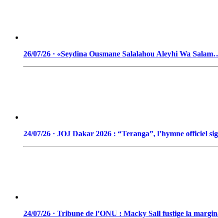
26/07/26 · «Seydina Ousmane Salalahou Aleyhi Wa Salam
24/07/26 · JOJ Dakar 2026 : “Teranga”, l’hymne officiel si
24/07/26 · Tribune de l’ONU : Macky Sall fustige la marginal