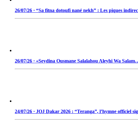
26/07/26 · “Sa fitna dotoufi nané nekh” : Les piques indir
26/07/26 · «Seydina Ousmane Salalahou Aleyhi Wa Salam
24/07/26 · JOJ Dakar 2026 : “Teranga”, l’hymne officiel si