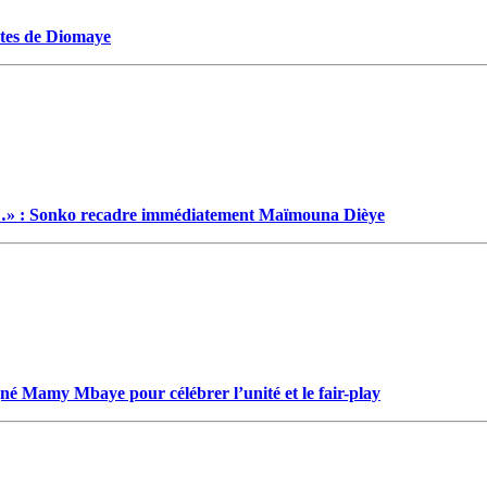
ectes de Diomaye
…» : Sonko recadre immédiatement Maïmouna Dièye
gné Mamy Mbaye pour célébrer l’unité et le fair-play