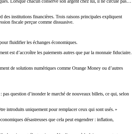
anques. Lorsque chacun conserve son argent chez lui, il ne circule pas…
des institutions financières. Trois raisons principales expliquent
pression fiscale perçue comme dissuasive.
 pour fluidifier les échanges économiques.
nt est d’accroître les paiements autres que par la monnaie fiduciaire.
oppement de solutions numériques comme Orange Money ou d’autres
 : pas question d’inonder le marché de nouveaux billets, ce qui, selon
t être introduits uniquement pour remplacer ceux qui sont usés. »
 économiques désastreuses que cela peut engendrer : inflation,