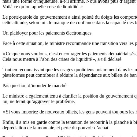
mais une forme d’inquiétude, a-t-il affirmé. Nous avons plus d’argent 
Voilà ce qu’on appelle crise de liquidité. »
Le porte-parole du gouvernement a ainsi pointé du doigts les comportem
cette attitude, selon lui : le manque de confiance dans la capacité des 
Un plaidoyer pour les paiements électroniques
Face à cette situation, le ministre recommande une transition vers les
« Ce que nous voulons, c’est encourager les paiements dématérialisés,
Cela nous mettra à l’abri des crises de liquidité », a-t-il déclaré.
Tout en reconnaissant que les usages quotidiens notamment dans les 
plateformes peut contribuer à réduire la dépendance aux billets de ba
Pas question d’inonder le marché
Le ministre a également tenu à clarifier la position du gouvernement q
lui, ne ferait qu’aggraver le problème.
« Si vous importez de nouveaux billets, les gens peuvent toujours les r
Enfin, il a mis en garde contre la tentation de recourir à la planche à
dépréciation de la monnaie, et perte du pouvoir d’achat.