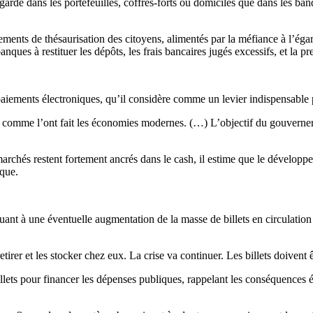
gardé dans les portefeuilles, coffres-forts ou domiciles que dans les b
ents de thésaurisation des citoyens, alimentés par la méfiance à l’égard 
banques à restituer les dépôts, les frais bancaires jugés excessifs, et la 
 paiements électroniques, qu’il considère comme un levier indispensable
 comme l’ont fait les économies modernes. (…) L’objectif du gouverneme
marchés restent fortement ancrés dans le cash, il estime que le dével
nque.
uant à une éventuelle augmentation de la masse de billets en circulation
etirer et les stocker chez eux. La crise va continuer. Les billets doiven
 billets pour financer les dépenses publiques, rappelant les conséquences