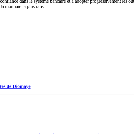
nfiance dans le système bancaire et à adopter progressivement les outil
la monnaie la plus rare.
ectes de Diomaye