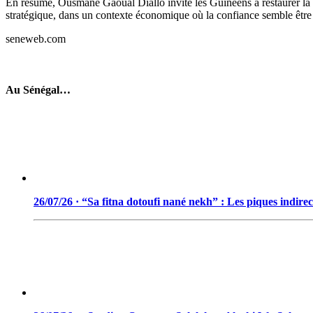
En résumé, Ousmane Gaoual Diallo invite les Guinéens à restaurer la co
stratégique, dans un contexte économique où la confiance semble être 
seneweb.com
Au Sénégal…
26/07/26 · “Sa fitna dotoufi nané nekh” : Les piques indir