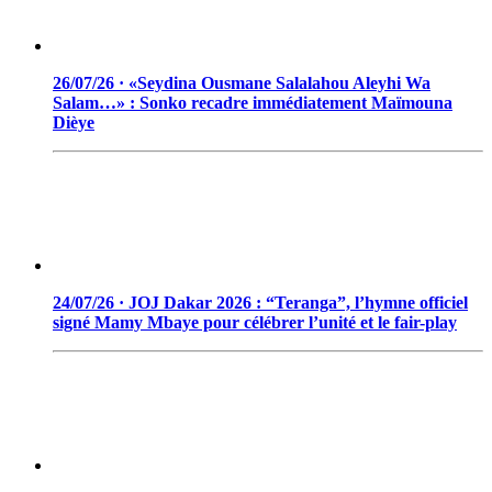
26/07/26 · «Seydina Ousmane Salalahou Aleyhi Wa
Salam…» : Sonko recadre immédiatement Maïmouna
Dièye
24/07/26 · JOJ Dakar 2026 : “Teranga”, l’hymne officiel
signé Mamy Mbaye pour célébrer l’unité et le fair-play