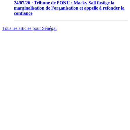
24/07/26 · Tribune de l’ONU : Macky Sall fustige la
marginalisation de l’organisation et appelle à refonder la
confiance
Tous les articles pour
Sénégal
© 2006 - 2026 · Tambacounda.info · Tous droits réservés.
www.tambacounda.info tonne à travers le net, comme un cri de
ralliement pour tous les Tambacoundoises et Tambacoundois, du
terroir comme de la diaspora, pour réfléchir et agir ensemble,
partager des idées, des expériences, ou partager tout court cette
information qui constitue la sève nourricière des grands peuples...
(Par Alassane Guissé)
Groupe ODIA – N.I.N.E.A 0051126442L1
BP : 111 Tambacounda – Sénégal
info@tambacounda.info