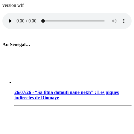
version wlf
Au Sénégal…
26/07/26 · “Sa fitna dotoufi nané nekh” : Les piques
indirectes de Diomaye