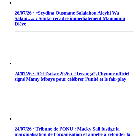
26/07/26 · «Seydina Ousmane Salalahou Aleyhi Wa
Salam…» : Sonko recadre immédiatement Maïmouna
Dièye
24/07/26 · JOJ Dakar 2026 : “Teranga”, l’hymne officiel
signé Mamy Mbaye pour célébrer l’unité et le fair-play
24/07/26 · Tribune de l’ONU : Macky Sall fustige la
marginalisation de l’organisation et appelle à refonder la