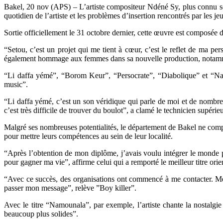
Bakel, 20 nov (APS) – L’artiste compositeur Ndéné Sy, plus connu sou
quotidien de l’artiste et les problèmes d’insertion rencontrés par les je
Sortie officiellement le 31 octobre dernier, cette œuvre est composée d
“Setou, c’est un projet qui me tient à cœur, c’est le reflet de ma p
également hommage aux femmes dans sa nouvelle production, notamme
“Li daffa yémé”, “Borom Keur”, “Persocrate”, “Diabolique” et “Namou
music”.
“Li daffa yémé, c’est un son véridique qui parle de moi et de nombreu
c’est très difficile de trouver du boulot”, a clamé le technicien supé
Malgré ses nombreuses potentialités, le département de Bakel ne comp
pour mettre leurs compétences au sein de leur localité.
“Après l’obtention de mon diplôme, j’avais voulu intégrer le monde pro
pour gagner ma vie”, affirme celui qui a remporté le meilleur titre orie
“Avec ce succès, des organisations ont commencé à me contacter. Mes 
passer mon message”, relève ”Boy killer”.
Avec le titre “Namounala”, par exemple, l’artiste chante la nostalgi
beaucoup plus solides”.