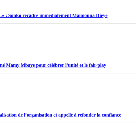
…» : Sonko recadre immédiatement Maïmouna Dièye
gné Mamy Mbaye pour célébrer l’unité et le fair-play
isation de l’organisation et appelle à refonder la confiance