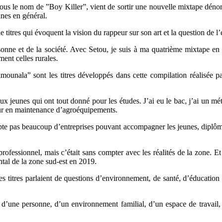
s le nom de ”Boy Killer”, vient de sortir une nouvelle mixtape dénommée
unes en général.
e titres qui évoquent la vision du rappeur sur son art et la question de 
ersonne et de la société. Avec Setou, je suis à ma quatrième mixtape en
nt celles rurales.
nala” sont les titres développés dans cette compilation réalisée par
x jeunes qui ont tout donné pour les études. J’ai eu le bac, j’ai un mét
rieur en maintenance d’agroéquipements.
te pas beaucoup d’entreprises pouvant accompagner les jeunes, diplômés 
fessionnel, mais c’était sans compter avec les réalités de la zone. Et 
ntal de la zone sud-est en 2019.
titres parlaient de questions d’environnement, de santé, d’éducation e
e d’une personne, d’un environnement familial, d’un espace de travail,