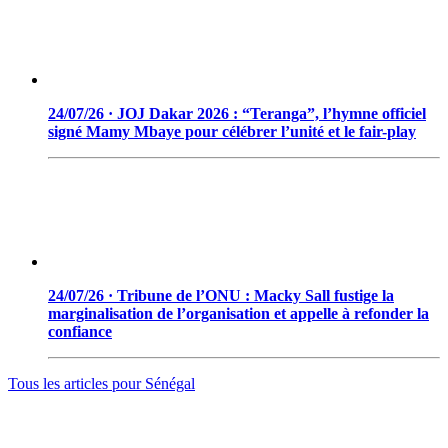
24/07/26 · JOJ Dakar 2026 : “Teranga”, l’hymne officiel
signé Mamy Mbaye pour célébrer l’unité et le fair-play
24/07/26 · Tribune de l’ONU : Macky Sall fustige la
marginalisation de l’organisation et appelle à refonder la
confiance
Tous les articles pour
Sénégal
© 2006 - 2026 · Tambacounda.info · Tous droits réservés.
www.tambacounda.info tonne à travers le net, comme un cri de