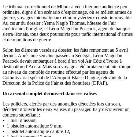
Le tribunal correctionnel de Mbour a vécu hier une audience peu
ordinaire, digne d’un scénario d’espionnage, où se mêlent armes de
guerre, voyages internationaux et un mystérieux cousin introuvable.
Au cœur du dossier : Yema Nagib Thomas, hôtesse de l’air
américaine d’origine, et Léon Magellan Peacock, agent de banque
sierra-léonais, tous deux poursuivis pour trafic international d’armes
et de munitions de guerre.
Selon les éléments versés au dossier, les faits remontent au 5 avril
dernier. Après une semaine passée au Sénégal, Léon Magellan
Peacock devait embarquer à bord d’un vol Air Côte d’Ivoire à
destination d’Accra. Mais son voyage a été brutalement interrompu
au niveau du contrôle de routine effectué par les agents du
Commissariat spécial de l’Aéroport Blaise Diagne, relevant de la
Direction de la Police de l’air et des frontières (DPAF).
Un arsenal complet découvert dans ses valises
Les policiers, alertés par des anomalies détectées lors du scan,
décident d’ouvrir les deux valises du passager. Ils y découvrent un
contenu stupéfiant :
• 1 fusil d’assaut,
• 1 pistolet automatique 9 mm,
• 1 pistolet automatique calibre 12,
• 1 fusil à pompe 12 mm,