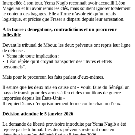
Interpellée à son tour, Yema Nagib reconnaît avoir accueilli Léon
Magellan et lui avoir remis les clés, mais soutient ignorer totalement
le contenu des bagages. Elle affirme n’avoir été qu’un relais
logistique, et précise que Fraser a disparu depuis leur arrestation.
À la barre : dénégations, contradictions et un procureur
inflexible
Devant le tribunal de Mbour, les deux prévenus ont repris leur ligne
de défense :
• Yema nie toute implication ;
• Léon répète qu’il croyait transporter des “livres et effets
personnels”.
Mais pour le procureur, les faits parlent d’eux-mêmes.
Il estime que les deux mis en cause ont « voulu faire du Sénégal un
pays de transit pour des armes à feu et des munitions de guerre
importées depuis les États-Unis ».
Il requiert 5 ans d’emprisonnement ferme contre chacun d’eux.
Décision attendue le 5 janvier 2026
La demande de liberté provisoire introduite par Yema Nagib a été
rejetée par le tribunal. Les deux prévenus resteront donc en
détention jusqu’au délibéré fixé au 5 janvier 2026.