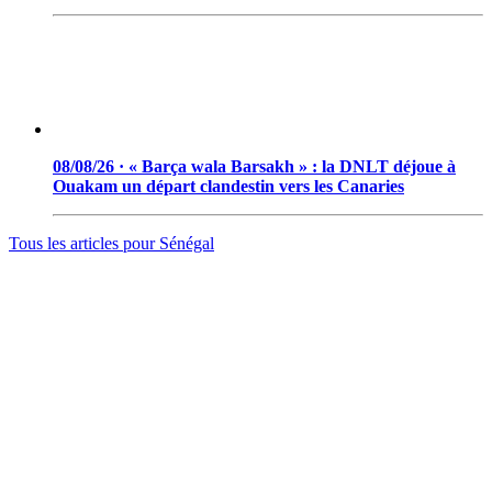
08/08/26 · « Barça wala Barsakh » : la DNLT déjoue à
Ouakam un départ clandestin vers les Canaries
Tous les articles pour
Sénégal
© 2006 - 2026 · Tambacounda.info · Tous droits réservés.
www.tambacounda.info tonne à travers le net, comme un cri de
ralliement pour tous les Tambacoundoises et Tambacoundois, du
terroir comme de la diaspora, pour réfléchir et agir ensemble,
partager des idées, des expériences, ou partager tout court cette
information qui constitue la sève nourricière des grands peuples...
(Par Alassane Guissé)
Groupe ODIA – N.I.N.E.A 0051126442L1
BP : 111 Tambacounda – Sénégal
info@tambacounda.info