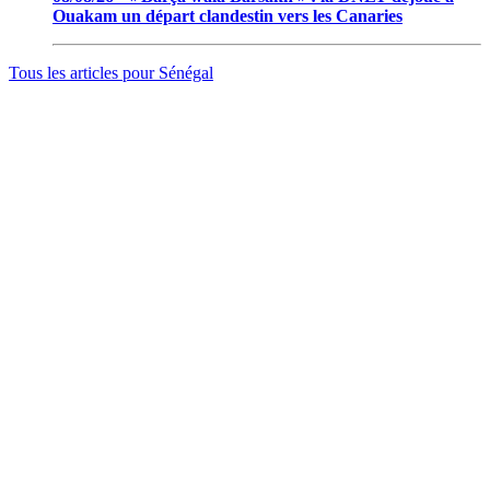
Ouakam un départ clandestin vers les Canaries
Tous les articles pour
Sénégal
© 2006 - 2026 · Tambacounda.info · Tous droits réservés.
www.tambacounda.info tonne à travers le net, comme un cri de
ralliement pour tous les Tambacoundoises et Tambacoundois, du
terroir comme de la diaspora, pour réfléchir et agir ensemble,
partager des idées, des expériences, ou partager tout court cette
information qui constitue la sève nourricière des grands peuples...
(Par Alassane Guissé)
Groupe ODIA – N.I.N.E.A 0051126442L1
BP : 111 Tambacounda – Sénégal
info@tambacounda.info