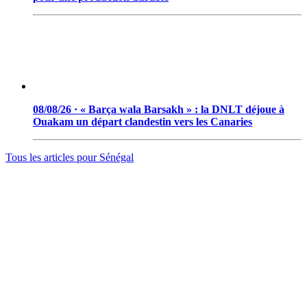
08/08/26 · « Barça wala Barsakh » : la DNLT déjoue à
Ouakam un départ clandestin vers les Canaries
Tous les articles pour
Sénégal
© 2006 - 2026 · Tambacounda.info · Tous droits réservés.
www.tambacounda.info tonne à travers le net, comme un cri de
ralliement pour tous les Tambacoundoises et Tambacoundois, du
terroir comme de la diaspora, pour réfléchir et agir ensemble,
partager des idées, des expériences, ou partager tout court cette
information qui constitue la sève nourricière des grands peuples...
(Par Alassane Guissé)
Groupe ODIA – N.I.N.E.A 0051126442L1
BP : 111 Tambacounda – Sénégal
info@tambacounda.info