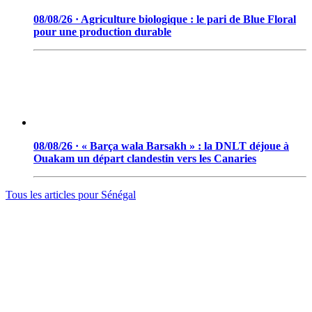
08/08/26 · Agriculture biologique : le pari de Blue Floral
pour une production durable
08/08/26 · « Barça wala Barsakh » : la DNLT déjoue à
Ouakam un départ clandestin vers les Canaries
Tous les articles pour
Sénégal
© 2006 - 2026 · Tambacounda.info · Tous droits réservés.
www.tambacounda.info tonne à travers le net, comme un cri de
ralliement pour tous les Tambacoundoises et Tambacoundois, du
terroir comme de la diaspora, pour réfléchir et agir ensemble,
partager des idées, des expériences, ou partager tout court cette
information qui constitue la sève nourricière des grands peuples...
(Par Alassane Guissé)