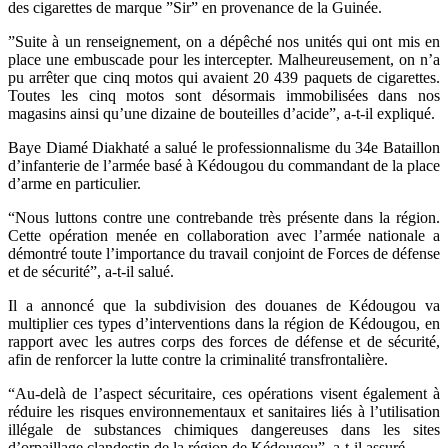
des cigarettes de marque ”Sir” en provenance de la Guinée.
”Suite à un renseignement, on a dépêché nos unités qui ont mis en
place une embuscade pour les intercepter. Malheureusement, on n’a
pu arrêter que cinq motos qui avaient 20 439 paquets de cigarettes.
Toutes les cinq motos sont désormais immobilisées dans nos
magasins ainsi qu’une dizaine de bouteilles d’acide”, a-t-il expliqué.
Baye Diamé Diakhaté a salué le professionnalisme du 34e Bataillon
d’infanterie de l’armée basé à Kédougou du commandant de la place
d’arme en particulier.
“Nous luttons contre une contrebande très présente dans la région.
Cette opération menée en collaboration avec l’armée nationale a
démontré toute l’importance du travail conjoint de Forces de défense
et de sécurité”, a-t-il salué.
Il a annoncé que la subdivision des douanes de Kédougou va
multiplier ces types d’interventions dans la région de Kédougou, en
rapport avec les autres corps des forces de défense et de sécurité,
afin de renforcer la lutte contre la criminalité transfrontalière.
“Au-delà de l’aspect sécuritaire, ces opérations visent également à
réduire les risques environnementaux et sanitaires liés à l’utilisation
illégale de substances chimiques dangereuses dans les sites
d’orpaillage clandestin de la région de Kédougou”, a-t-il assuré.