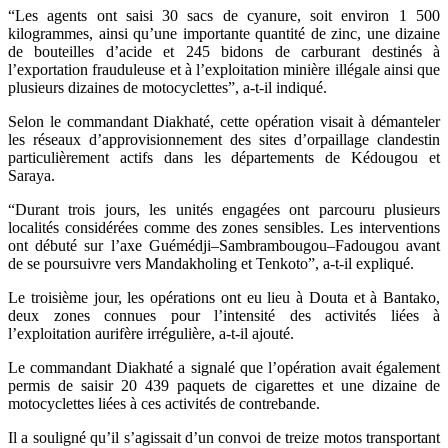
“Les agents ont saisi 30 sacs de cyanure, soit environ 1 500
kilogrammes, ainsi qu’une importante quantité de zinc, une dizaine
de bouteilles d’acide et 245 bidons de carburant destinés à
l’exportation frauduleuse et à l’exploitation minière illégale ainsi que
plusieurs dizaines de motocyclettes”, a-t-il indiqué.
Selon le commandant Diakhaté, cette opération visait à démanteler
les réseaux d’approvisionnement des sites d’orpaillage clandestin
particulièrement actifs dans les départements de Kédougou et
Saraya.
“Durant trois jours, les unités engagées ont parcouru plusieurs
localités considérées comme des zones sensibles. Les interventions
ont débuté sur l’axe Guémédji–Sambrambougou–Fadougou avant
de se poursuivre vers Mandakholing et Tenkoto”, a-t-il expliqué.
Le troisième jour, les opérations ont eu lieu à Douta et à Bantako,
deux zones connues pour l’intensité des activités liées à
l’exploitation aurifère irrégulière, a-t-il ajouté.
Le commandant Diakhaté a signalé que l’opération avait également
permis de saisir 20 439 paquets de cigarettes et une dizaine de
motocyclettes liées à ces activités de contrebande.
Il a souligné qu’il s’agissait d’un convoi de treize motos transportant