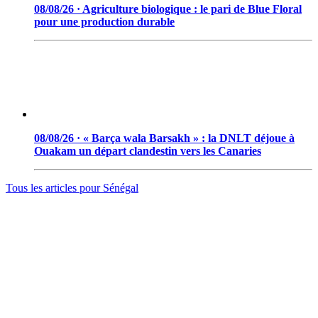
08/08/26 · Agriculture biologique : le pari de Blue Floral
pour une production durable
08/08/26 · « Barça wala Barsakh » : la DNLT déjoue à
Ouakam un départ clandestin vers les Canaries
Tous les articles pour
Sénégal
© 2006 - 2026 · Tambacounda.info · Tous droits réservés.
www.tambacounda.info tonne à travers le net, comme un cri de
ralliement pour tous les Tambacoundoises et Tambacoundois, du
terroir comme de la diaspora, pour réfléchir et agir ensemble,
partager des idées, des expériences, ou partager tout court cette
information qui constitue la sève nourricière des grands peuples...
(Par Alassane Guissé)
Groupe ODIA – N.I.N.E.A 0051126442L1