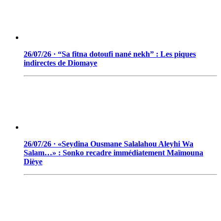
26/07/26 · “Sa fitna dotoufi nané nekh” : Les piques
indirectes de Diomaye
26/07/26 · «Seydina Ousmane Salalahou Aleyhi Wa
Salam…» : Sonko recadre immédiatement Maïmouna
Dièye