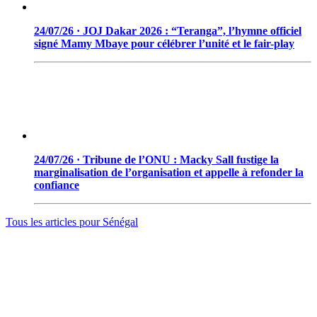
24/07/26 · JOJ Dakar 2026 : “Teranga”, l’hymne officiel
signé Mamy Mbaye pour célébrer l’unité et le fair-play
24/07/26 · Tribune de l’ONU : Macky Sall fustige la
marginalisation de l’organisation et appelle à refonder la
confiance
Tous les articles pour
Sénégal
© 2006 - 2026 · Tambacounda.info · Tous droits réservés.
www.tambacounda.info tonne à travers le net, comme un cri de
ralliement pour tous les Tambacoundoises et Tambacoundois, du
terroir comme de la diaspora, pour réfléchir et agir ensemble,
partager des idées, des expériences, ou partager tout court cette
information qui constitue la sève nourricière des grands peuples...