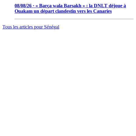
08/08/26 · « Barça wala Barsakh » : la DNLT déjoue à
Ouakam un départ clandestin vers les Canaries
Tous les articles pour
Sénégal
© 2006 - 2026 · Tambacounda.info · Tous droits réservés.
www.tambacounda.info tonne à travers le net, comme un cri de
ralliement pour tous les Tambacoundoises et Tambacoundois, du
terroir comme de la diaspora, pour réfléchir et agir ensemble,
partager des idées, des expériences, ou partager tout court cette
information qui constitue la sève nourricière des grands peuples...
(Par Alassane Guissé)
Groupe ODIA – N.I.N.E.A 0051126442L1
BP : 111 Tambacounda – Sénégal
info@tambacounda.info