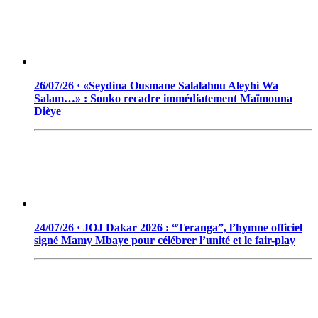
26/07/26 · «Seydina Ousmane Salalahou Aleyhi Wa
Salam…» : Sonko recadre immédiatement Maïmouna
Dièye
24/07/26 · JOJ Dakar 2026 : “Teranga”, l’hymne officiel
signé Mamy Mbaye pour célébrer l’unité et le fair-play