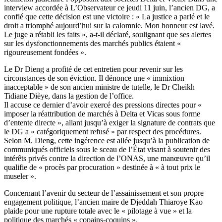
interview accordée à L’Observateur ce jeudi 11 juin, l’ancien DG, a
confié que cette décision est une victoire : « La justice a parlé et le
droit a triomphé aujourd’hui sur la calomnie. Mon honneur est lavé.
Le juge a rétabli les faits », a-t-il déclaré, soulignant que ses alertes
sur les dysfonctionnements des marchés publics étaient «
rigoureusement fondées ».
Le Dr Dieng a profité de cet entretien pour revenir sur les
circonstances de son éviction. Il dénonce une « immixtion
inacceptable » de son ancien ministre de tutelle, le Dr Cheikh
Tidiane Dièye, dans la gestion de l’office.
Il accuse ce dernier d’avoir exercé des pressions directes pour «
imposer la réattribution de marchés à Delta et Vicas sous forme
d’entente directe », allant jusqu’à exiger la signature de contrats que
le DG a « catégoriquement refusé » par respect des procédures.
Selon M. Dieng, cette ingérence est allée jusqu’à la publication de
communiqués officiels sous le sceau de l’État visant à soutenir des
intérêts privés contre la direction de l’ONAS, une manœuvre qu’il
qualifie de « procès par procuration » destinée à « à tout prix le
museler ».
Concernant l’avenir du secteur de l’assainissement et son propre
engagement politique, l’ancien maire de Djeddah Thiaroye Kao
plaide pour une rupture totale avec le « pilotage à vue » et la
politique des marchés « copains-coquins ».