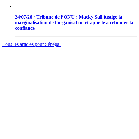
24/07/26 · Tribune de l’ONU : Macky Sall fustige la
marginalisation de l’organisation et appelle à refonder la
confiance
Tous les articles pour
Sénégal
© 2006 - 2026 · Tambacounda.info · Tous droits réservés.
www.tambacounda.info tonne à travers le net, comme un cri de
ralliement pour tous les Tambacoundoises et Tambacoundois, du
terroir comme de la diaspora, pour réfléchir et agir ensemble,
partager des idées, des expériences, ou partager tout court cette
information qui constitue la sève nourricière des grands peuples...
(Par Alassane Guissé)
Groupe ODIA – N.I.N.E.A 0051126442L1
BP : 111 Tambacounda – Sénégal
info@tambacounda.info