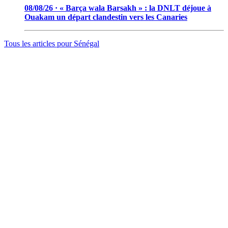
08/08/26 · « Barça wala Barsakh » : la DNLT déjoue à
Ouakam un départ clandestin vers les Canaries
Tous les articles pour
Sénégal
© 2006 - 2026 · Tambacounda.info · Tous droits réservés.
www.tambacounda.info tonne à travers le net, comme un cri de
ralliement pour tous les Tambacoundoises et Tambacoundois, du
terroir comme de la diaspora, pour réfléchir et agir ensemble,
partager des idées, des expériences, ou partager tout court cette
information qui constitue la sève nourricière des grands peuples...
(Par Alassane Guissé)
Groupe ODIA – N.I.N.E.A 0051126442L1
BP : 111 Tambacounda – Sénégal
info@tambacounda.info