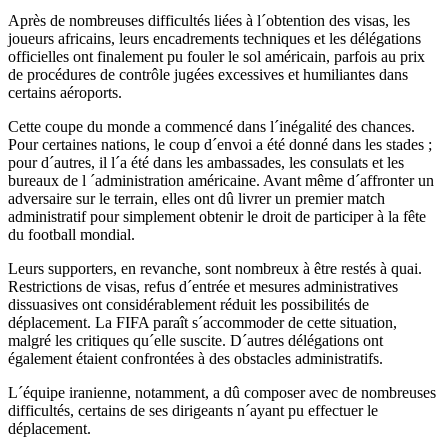
Après de nombreuses difficultés liées à l´obtention des visas, les
joueurs africains, leurs encadrements techniques et les délégations
officielles ont finalement pu fouler le sol américain, parfois au prix
de procédures de contrôle jugées excessives et humiliantes dans
certains aéroports.
Cette coupe du monde a commencé dans l´inégalité des chances.
Pour certaines nations, le coup d´envoi a été donné dans les stades ;
pour d´autres, il l´a été dans les ambassades, les consulats et les
bureaux de l ´administration américaine. Avant même d´affronter un
adversaire sur le terrain, elles ont dû livrer un premier match
administratif pour simplement obtenir le droit de participer à la fête
du football mondial.
Leurs supporters, en revanche, sont nombreux à être restés à quai.
Restrictions de visas, refus d´entrée et mesures administratives
dissuasives ont considérablement réduit les possibilités de
déplacement. La FIFA paraît s´accommoder de cette situation,
malgré les critiques qu´elle suscite. D´autres délégations ont
également étaient confrontées à des obstacles administratifs.
L´équipe iranienne, notamment, a dû composer avec de nombreuses
difficultés, certains de ses dirigeants n´ayant pu effectuer le
déplacement.