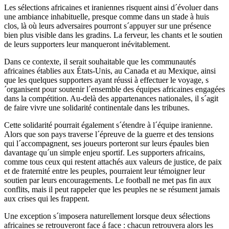
Les sélections africaines et iraniennes risquent ainsi d´évoluer dans
une ambiance inhabituelle, presque comme dans un stade à huis
clos, là où leurs adversaires pourront s´appuyer sur une présence
bien plus visible dans les gradins. La ferveur, les chants et le soutien
de leurs supporters leur manqueront inévitablement.
Dans ce contexte, il serait souhaitable que les communautés
africaines établies aux États-Unis, au Canada et au Mexique, ainsi
que les quelques supporters ayant réussi à effectuer le voyage, s
´organisent pour soutenir l´ensemble des équipes africaines engagées
dans la compétition. Au-delà des appartenances nationales, il s´agit
de faire vivre une solidarité continentale dans les tribunes.
Cette solidarité pourrait également s´étendre à l´équipe iranienne.
Alors que son pays traverse l´épreuve de la guerre et des tensions
qui l´accompagnent, ses joueurs porteront sur leurs épaules bien
davantage qu´un simple enjeu sportif. Les supporters africains,
comme tous ceux qui restent attachés aux valeurs de justice, de paix
et de fraternité entre les peuples, pourraient leur témoigner leur
soutien par leurs encouragements. Le football ne met pas fin aux
conflits, mais il peut rappeler que les peuples ne se résument jamais
aux crises qui les frappent.
Une exception s´imposera naturellement lorsque deux sélections
africaines se retrouveront face á face : chacun retrouvera alors les