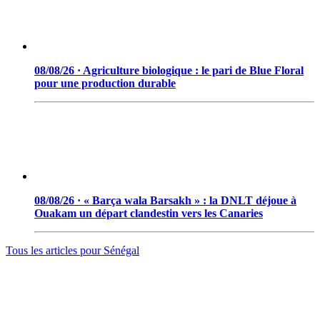
08/08/26 · Agriculture biologique : le pari de Blue Floral
pour une production durable
08/08/26 · « Barça wala Barsakh » : la DNLT déjoue à
Ouakam un départ clandestin vers les Canaries
Tous les articles pour
Sénégal
© 2006 - 2026 · Tambacounda.info · Tous droits réservés.
www.tambacounda.info tonne à travers le net, comme un cri de
ralliement pour tous les Tambacoundoises et Tambacoundois, du
terroir comme de la diaspora, pour réfléchir et agir ensemble,