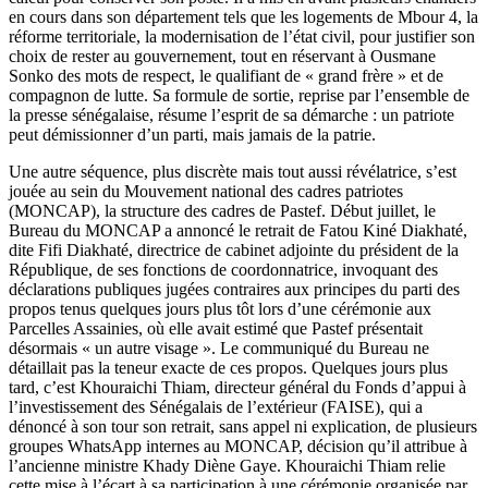
en cours dans son département tels que les logements de Mbour 4, la
réforme territoriale, la modernisation de l’état civil, pour justifier son
choix de rester au gouvernement, tout en réservant à Ousmane
Sonko des mots de respect, le qualifiant de « grand frère » et de
compagnon de lutte. Sa formule de sortie, reprise par l’ensemble de
la presse sénégalaise, résume l’esprit de sa démarche : un patriote
peut démissionner d’un parti, mais jamais de la patrie.
Une autre séquence, plus discrète mais tout aussi révélatrice, s’est
jouée au sein du Mouvement national des cadres patriotes
(MONCAP), la structure des cadres de Pastef. Début juillet, le
Bureau du MONCAP a annoncé le retrait de Fatou Kiné Diakhaté,
dite Fifi Diakhaté, directrice de cabinet adjointe du président de la
République, de ses fonctions de coordonnatrice, invoquant des
déclarations publiques jugées contraires aux principes du parti des
propos tenus quelques jours plus tôt lors d’une cérémonie aux
Parcelles Assainies, où elle avait estimé que Pastef présentait
désormais « un autre visage ». Le communiqué du Bureau ne
détaillait pas la teneur exacte de ces propos. Quelques jours plus
tard, c’est Khouraichi Thiam, directeur général du Fonds d’appui à
l’investissement des Sénégalais de l’extérieur (FAISE), qui a
dénoncé à son tour son retrait, sans appel ni explication, de plusieurs
groupes WhatsApp internes au MONCAP, décision qu’il attribue à
l’ancienne ministre Khady Diène Gaye. Khouraichi Thiam relie
cette mise à l’écart à sa participation à une cérémonie organisée par