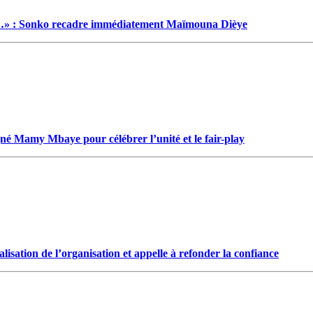
…» : Sonko recadre immédiatement Maïmouna Dièye
gné Mamy Mbaye pour célébrer l’unité et le fair-play
isation de l’organisation et appelle à refonder la confiance