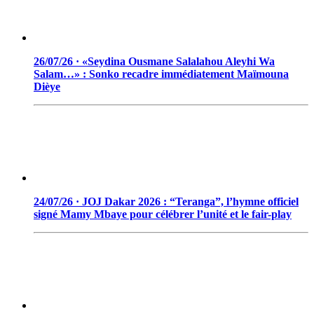
26/07/26 · «Seydina Ousmane Salalahou Aleyhi Wa
Salam…» : Sonko recadre immédiatement Maïmouna
Dièye
24/07/26 · JOJ Dakar 2026 : “Teranga”, l’hymne officiel
signé Mamy Mbaye pour célébrer l’unité et le fair-play