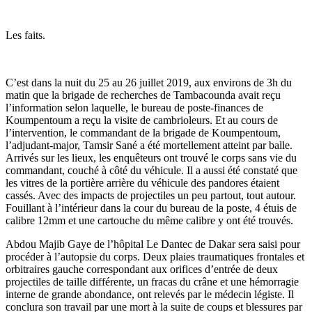
Les faits.
C’est dans la nuit du 25 au 26 juillet 2019, aux environs de 3h du
matin que la brigade de recherches de Tambacounda avait reçu
l’information selon laquelle, le bureau de poste-finances de
Koumpentoum a reçu la visite de cambrioleurs. Et au cours de
l’intervention, le commandant de la brigade de Koumpentoum,
l’adjudant-major, Tamsir Sané a été mortellement atteint par balle.
Arrivés sur les lieux, les enquêteurs ont trouvé le corps sans vie du
commandant, couché à côté du véhicule. Il a aussi été constaté que
les vitres de la portière arrière du véhicule des pandores étaient
cassés. Avec des impacts de projectiles un peu partout, tout autour.
Fouillant à l’intérieur dans la cour du bureau de la poste, 4 étuis de
calibre 12mm et une cartouche du même calibre y ont été trouvés.
Abdou Majib Gaye de l’hôpital Le Dantec de Dakar sera saisi pour
procéder à l’autopsie du corps. Deux plaies traumatiques frontales et
orbitraires gauche correspondant aux orifices d’entrée de deux
projectiles de taille différente, un fracas du crâne et une hémorragie
interne de grande abondance, ont relevés par le médecin légiste. Il
conclura son travail par une mort à la suite de coups et blessures par