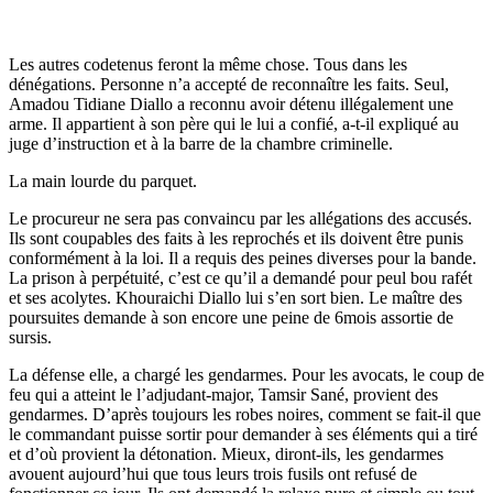
Les autres codetenus feront la même chose. Tous dans les
dénégations. Personne n’a accepté de reconnaître les faits. Seul,
Amadou Tidiane Diallo a reconnu avoir détenu illégalement une
arme. Il appartient à son père qui le lui a confié, a-t-il expliqué au
juge d’instruction et à la barre de la chambre criminelle.
La main lourde du parquet.
Le procureur ne sera pas convaincu par les allégations des accusés.
Ils sont coupables des faits à les reprochés et ils doivent être punis
conformément à la loi. Il a requis des peines diverses pour la bande.
La prison à perpétuité, c’est ce qu’il a demandé pour peul bou rafét
et ses acolytes. Khouraichi Diallo lui s’en sort bien. Le maître des
poursuites demande à son encore une peine de 6mois assortie de
sursis.
La défense elle, a chargé les gendarmes. Pour les avocats, le coup de
feu qui a atteint le l’adjudant-major, Tamsir Sané, provient des
gendarmes. D’après toujours les robes noires, comment se fait-il que
le commandant puisse sortir pour demander à ses éléments qui a tiré
et d’où provient la détonation. Mieux, diront-ils, les gendarmes
avouent aujourd’hui que tous leurs trois fusils ont refusé de