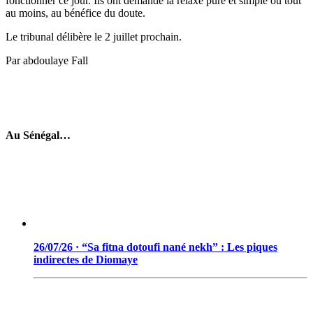
fonctionner ce jour. Ils ont demandé la relaxe pure et simple ou tout
au moins, au bénéfice du doute.
Le tribunal délibère le 2 juillet prochain.
Par abdoulaye Fall
Au Sénégal…
26/07/26 · “Sa fitna dotoufi nané nekh” : Les piques
indirectes de Diomaye