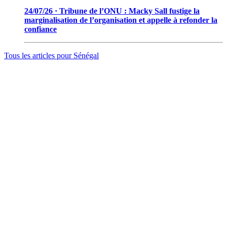
24/07/26 · Tribune de l’ONU : Macky Sall fustige la
marginalisation de l’organisation et appelle à refonder la
confiance
Tous les articles pour
Sénégal
© 2006 - 2026 · Tambacounda.info · Tous droits réservés.
www.tambacounda.info tonne à travers le net, comme un cri de
ralliement pour tous les Tambacoundoises et Tambacoundois, du
terroir comme de la diaspora, pour réfléchir et agir ensemble,
partager des idées, des expériences, ou partager tout court cette
information qui constitue la sève nourricière des grands peuples...
(Par Alassane Guissé)
Groupe ODIA – N.I.N.E.A 0051126442L1
BP : 111 Tambacounda – Sénégal
info@tambacounda.info