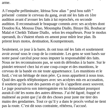
arme.
A l’enquête préliminaire, Idrissa Sow alias ” peul bou rafét ”
présenté comme le cerveau du gang, avait nié les faits en 1ère
audition avant d’avouer les faits à lui reprochés, en seconde
audition. Il reconnaissait le braquage commis avec ses acolytes dont
Doudou Ka, Moussa Diao, Moustapha Diallo, Biraye Bà, Boubacar
Malal et Cheikh Tidiane Diallo, selon les enquêteurs. Pour le modus
operandi, ils s’étaient réunis en amont pour mûrir leur plan. Ils
prirent leurs motos, destination, Koumpentoum.
Seulement, ce jour à la barre, ils ont tous nié les faits et soutiennent
avoir avoué sous le coup de la contrainte. Les gens se sont basés sur
notre passé carcéral pour nous imputer la responsabilité des faits.
Nous ne les reconnaissons pas, se sont-ils défendus à la barre. Sur le
pistolet retrouvé chez lui et une coup-coupe et des munitions, le
cerveau de la bande en nie toute appartenance. Les munitions et le
fusil, c’est un héritage de mon père. Ça nous appartient à nous tous.
Quid des appels téléphoniques avec ses acolytes mis en accusation,
il soutient qu’ils sont des parents et qu’ils s’appellent assez souvent.
Le juge poursuivra son interrogatoire en lui demandant pourquoi
aurait-il cité les noms des autres détenus. J’ai été ligoté, frappé et
malmené au point que j’ai dit des choses pour juste me tirer des
mains des gendarmes. Tout ce qu’il y a dans le procès verbal ne tient
pas la route. C’est dit sous contrainte, réitérera, l’accusé.