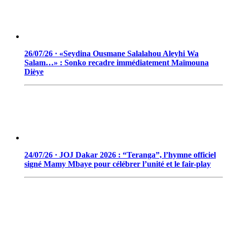
26/07/26 · «Seydina Ousmane Salalahou Aleyhi Wa
Salam…» : Sonko recadre immédiatement Maïmouna
Dièye
24/07/26 · JOJ Dakar 2026 : “Teranga”, l’hymne officiel
signé Mamy Mbaye pour célébrer l’unité et le fair-play