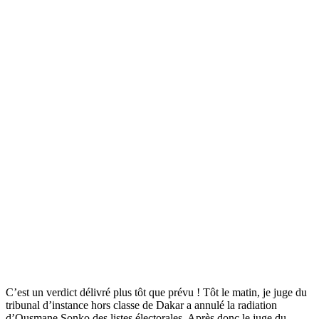
C’est un verdict délivré plus tôt que prévu ! Tôt le matin, je juge du
tribunal d’instance hors classe de Dakar a annulé la radiation
d’Ousmane Sonko des listes électorales. Après donc le juge du