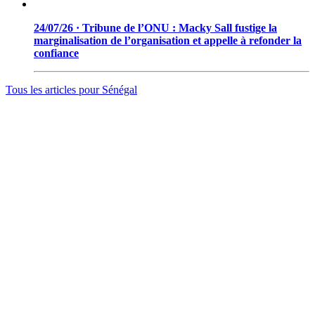
24/07/26 · Tribune de l’ONU : Macky Sall fustige la
marginalisation de l’organisation et appelle à refonder la
confiance
Tous les articles pour
Sénégal
© 2006 - 2026 · Tambacounda.info · Tous droits réservés.
www.tambacounda.info tonne à travers le net, comme un cri de
ralliement pour tous les Tambacoundoises et Tambacoundois, du
terroir comme de la diaspora, pour réfléchir et agir ensemble,
partager des idées, des expériences, ou partager tout court cette
information qui constitue la sève nourricière des grands peuples...
(Par Alassane Guissé)
Groupe ODIA – N.I.N.E.A 0051126442L1
BP : 111 Tambacounda – Sénégal
info@tambacounda.info