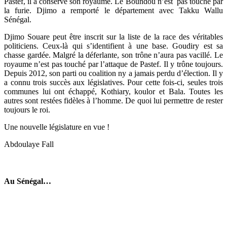
Pastef, il a conservé son royaume. Le Boundou n’est pas touché par
la furie. Djimo a remporté le département avec Takku Wallu
Sénégal.
Djimo Souare peut être inscrit sur la liste de la race des véritables
politiciens. Ceux-là qui s’identifient à une base. Goudiry est sa
chasse gardée. Malgré la déferlante, son trône n’aura pas vacillé. Le
royaume n’est pas touché par l’attaque de Pastef. Il y trône toujours.
Depuis 2012, son parti ou coalition ny a jamais perdu d’élection. Il y
a connu trois succès aux législatives. Pour cette fois-ci, seules trois
communes lui ont échappé, Kothiary, koulor et Bala. Toutes les
autres sont restées fidèles à l’homme. De quoi lui permettre de rester
toujours le roi.
Une nouvelle législature en vue !
Abdoulaye Fall
Au Sénégal…