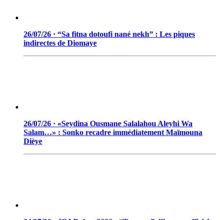
26/07/26 · “Sa fitna dotoufi nané nekh” : Les piques
indirectes de Diomaye
26/07/26 · «Seydina Ousmane Salalahou Aleyhi Wa
Salam…» : Sonko recadre immédiatement Maïmouna
Dièye