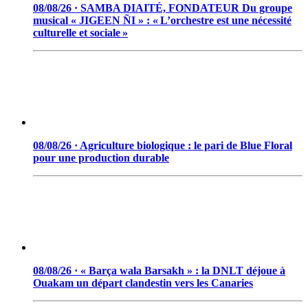
08/08/26 · SAMBA DIAITÉ, FONDATEUR Du groupe
musical « JIGEEN ÑI » : « L’orchestre est une nécessité
culturelle et sociale »
08/08/26 · Agriculture biologique : le pari de Blue Floral
pour une production durable
08/08/26 · « Barça wala Barsakh » : la DNLT déjoue à
Ouakam un départ clandestin vers les Canaries