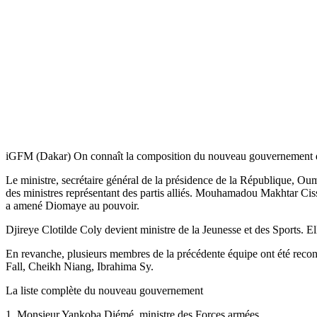
iGFM (Dakar) On connaît la composition du nouveau gouvernement du 
Le ministre, secrétaire général de la présidence de la République, O
des ministres représentant des partis alliés. Mouhamadou Makhtar Cissé
a amené Diomaye au pouvoir.
Djireye Clotilde Coly devient ministre de la Jeunesse et des Sports.
En revanche, plusieurs membres de la précédente équipe ont été rec
Fall, Cheikh Niang, Ibrahima Sy.
La liste complète du nouveau gouvernement
1. Monsieur Yankoba Diémé, ministre des Forces armées.