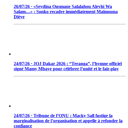
26/07/26 · «Seydina Ousmane Salalahou Aleyhi Wa
Salam…» : Sonko recadre immédiatement Maïmouna
Dièye
24/07/26 · JOJ Dakar 2026 : “Teranga”, l’hymne officiel
signé Mamy Mbaye pour célébrer l’unité et le fair-play
24/07/26 · Tribune de l’ONU : Macky Sall fustige la
marginalisation de l’organisation et appelle à refonder la
confiance