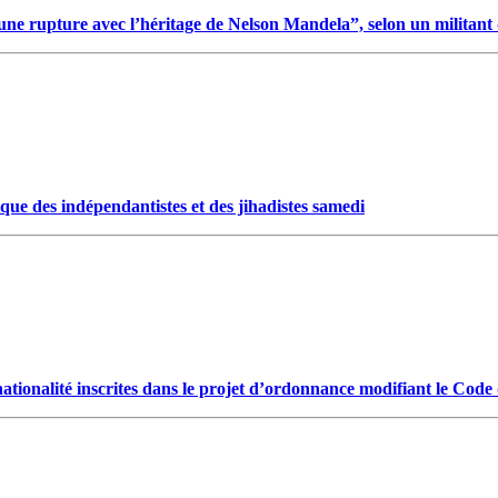
t une rupture avec l’héritage de Nelson Mandela”, selon un militan
aque des indépendantistes et des jihadistes samedi
ationalité inscrites dans le projet d’ordonnance modifiant le Code d