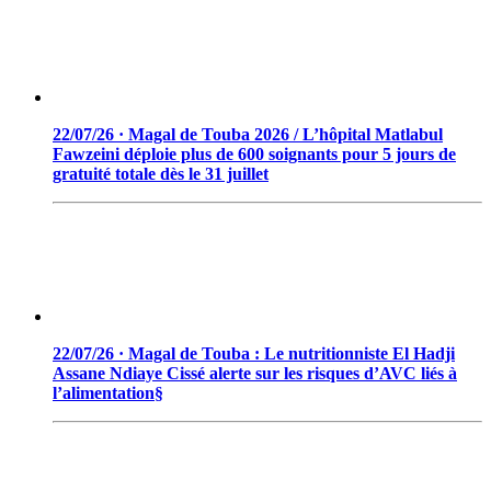
22/07/26 · Magal de Touba 2026 / L’hôpital Matlabul
Fawzeini déploie plus de 600 soignants pour 5 jours de
gratuité totale dès le 31 juillet
22/07/26 · Magal de Touba : Le nutritionniste El Hadji
Assane Ndiaye Cissé alerte sur les risques d’AVC liés à
l’alimentation§