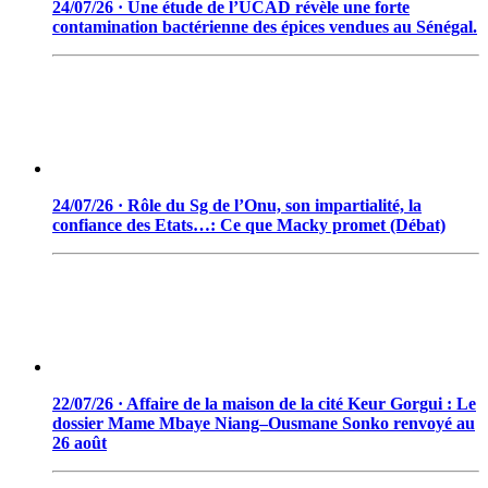
24/07/26 · Une étude de l’UCAD révèle une forte
contamination bactérienne des épices vendues au Sénégal.
24/07/26 · Rôle du Sg de l’Onu, son impartialité, la
confiance des Etats…: Ce que Macky promet (Débat)
22/07/26 · Affaire de la maison de la cité Keur Gorgui : Le
dossier Mame Mbaye Niang–Ousmane Sonko renvoyé au
26 août