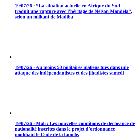
19/07/26 · ”La situation actuelle en Afrique du Sud
traduit une rupture avec l’héritage de Nelson Mandela”,
selon un militant de Madiba
19/07/26 · Au moins 50 militaires maliens tués dans une
attaque des indépendantistes et des jihadistes samedi
19/07/26 · Mali : Les nouvelles conditions de déchéance de
nationalité inscrites dans le projet d’ordonnance
modifiant le Code de la famille.