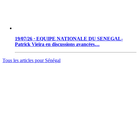
19/07/26 · EQUIPE NATIONALE DU SENEGAL-
Patrick Vieira en discussions avancées…
Tous les articles pour
Sénégal
© 2006 - 2026 · Tambacounda.info · Tous droits réservés.
www.tambacounda.info tonne à travers le net, comme un cri de
ralliement pour tous les Tambacoundoises et Tambacoundois, du
terroir comme de la diaspora, pour réfléchir et agir ensemble,
partager des idées, des expériences, ou partager tout court cette
information qui constitue la sève nourricière des grands peuples...
(Par Alassane Guissé)
Groupe ODIA – N.I.N.E.A 0051126442L1
BP : 111 Tambacounda – Sénégal
info@tambacounda.info