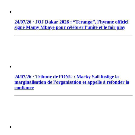
24/07/26 · JOJ Dakar 2026 : “Teranga”, l’hymne officiel
signé Mamy Mbaye pour célébrer l’unité et le fair-play
24/07/26 · Tribune de l’ONU : Macky Sall fustige la
marginalisation de l’organisation et appelle à refonder la
confiance