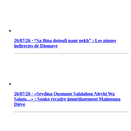
26/07/26 · “Sa fitna dotoufi nané nekh” : Les piques
indirectes de Diomaye
26/07/26 · «Seydina Ousmane Salalahou Aleyhi Wa
Salam…» : Sonko recadre immédiatement Maïmouna
Dièye