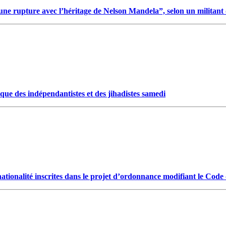
t une rupture avec l’héritage de Nelson Mandela”, selon un militan
aque des indépendantistes et des jihadistes samedi
ationalité inscrites dans le projet d’ordonnance modifiant le Code d