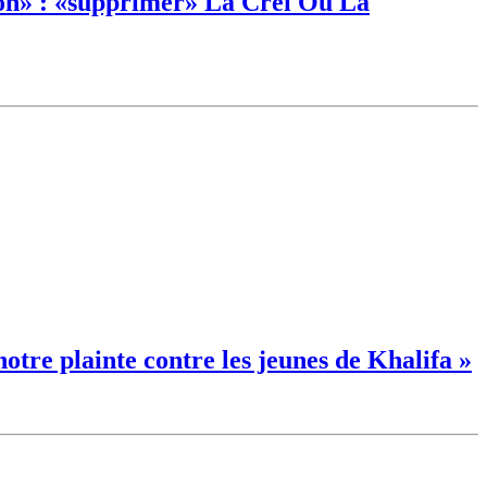
on» : «supprimer» La Crei Ou La
otre plainte contre les jeunes de Khalifa »