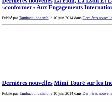
Dernières nouvelles
La Fidh, La Lsdh Et L
«conformer» Aux Engagements Internatio
Publié par
Tambacounda.info
le
10 juin 2014
dans
Dernières nouvell
Dernières nouvelles
Mimi Touré sur les Inc
Publié par
Tambacounda.info
le
10 juin 2014
dans
Dernières nouvell