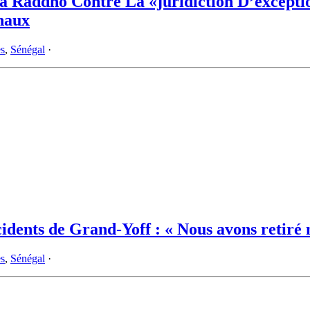
a Raddho Contre La «juridiction D’excepti
naux
es
,
Sénégal
·
idents de Grand-Yoff : « Nous avons retiré n
es
,
Sénégal
·