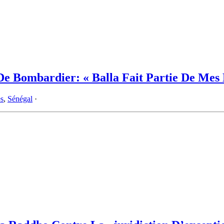
e Bombardier: « Balla Fait Partie De Mes 
es
,
Sénégal
·