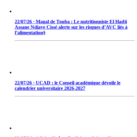
22/07/26 · Magal de Touba : Le nutritionniste El Hadji
Assane Ndiaye Cissé alerte sur les risques d’AVC liés à
l’alimentation§
22/07/26 · UCAD : le Conseil académique dévoile le
calendrier universitaire 2026-2027