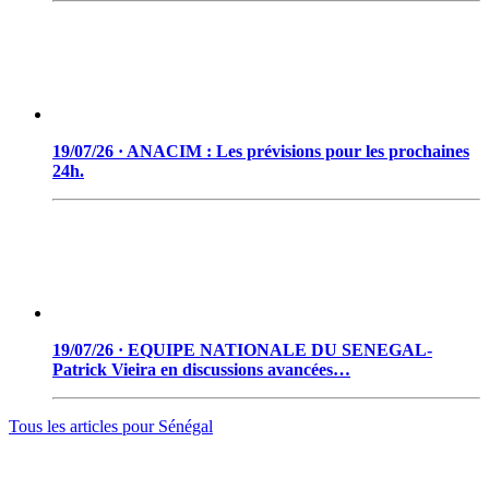
19/07/26 · ANACIM : Les prévisions pour les prochaines
24h.
19/07/26 · EQUIPE NATIONALE DU SENEGAL-
Patrick Vieira en discussions avancées…
Tous les articles pour
Sénégal
© 2006 - 2026 · Tambacounda.info · Tous droits réservés.
www.tambacounda.info tonne à travers le net, comme un cri de