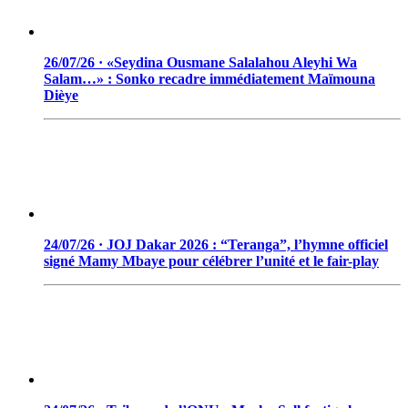
26/07/26 · «Seydina Ousmane Salalahou Aleyhi Wa
Salam…» : Sonko recadre immédiatement Maïmouna
Dièye
24/07/26 · JOJ Dakar 2026 : “Teranga”, l’hymne officiel
signé Mamy Mbaye pour célébrer l’unité et le fair-play