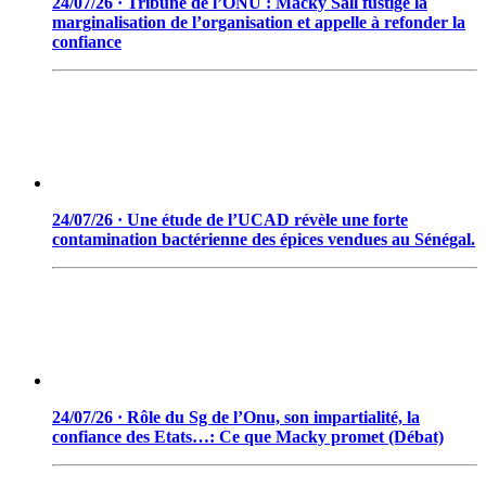
24/07/26 · Tribune de l’ONU : Macky Sall fustige la
marginalisation de l’organisation et appelle à refonder la
confiance
24/07/26 · Une étude de l’UCAD révèle une forte
contamination bactérienne des épices vendues au Sénégal.
24/07/26 · Rôle du Sg de l’Onu, son impartialité, la
confiance des Etats…: Ce que Macky promet (Débat)