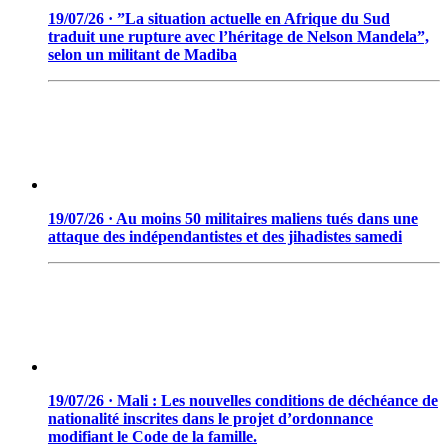
19/07/26 · ”La situation actuelle en Afrique du Sud
traduit une rupture avec l’héritage de Nelson Mandela”,
selon un militant de Madiba
19/07/26 · Au moins 50 militaires maliens tués dans une
attaque des indépendantistes et des jihadistes samedi
19/07/26 · Mali : Les nouvelles conditions de déchéance de
nationalité inscrites dans le projet d’ordonnance
modifiant le Code de la famille.