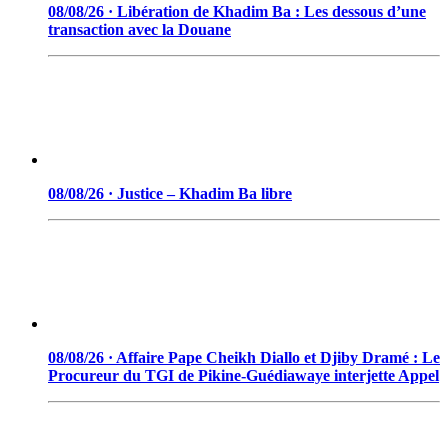
08/08/26 · Libération de Khadim Ba : Les dessous d’une
transaction avec la Douane
08/08/26 · Justice – Khadim Ba libre
08/08/26 · Affaire Pape Cheikh Diallo et Djiby Dramé : Le
Procureur du TGI de Pikine-Guédiawaye interjette Appel