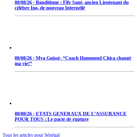
08/08/26 · Banditisme : Fily Sané, ancien Lieutenant du
célèbre Ino, de nouveau Interpellé
08/08/26 · Mya Guissé- “Coach Hammond Chica changé
ma vie!”
08/08/26 · ETATS GENERAUX DE L’ASSURANCE
POUR TOUS : Le pacte de rupture
Tous les articles pour
Sénégal