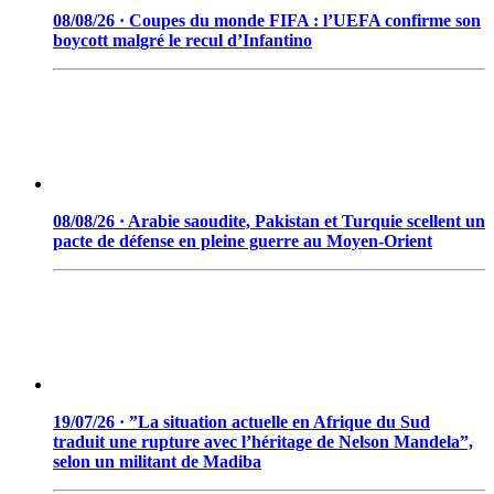
08/08/26 · Coupes du monde FIFA : l’UEFA confirme son
boycott malgré le recul d’Infantino
08/08/26 · Arabie saoudite, Pakistan et Turquie scellent un
pacte de défense en pleine guerre au Moyen-Orient
19/07/26 · ”La situation actuelle en Afrique du Sud
traduit une rupture avec l’héritage de Nelson Mandela”,
selon un militant de Madiba