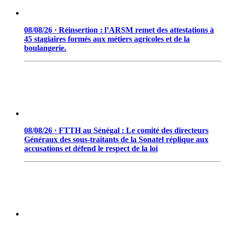
08/08/26 · Réinsertion : l’ARSM remet des attestations à
45 stagiaires formés aux métiers agricoles et de la
boulangerie.
08/08/26 · FTTH au Sénégal : Le comité des directeurs
Généraux des sous-traitants de la Sonatel réplique aux
accusations et défend le respect de la loi