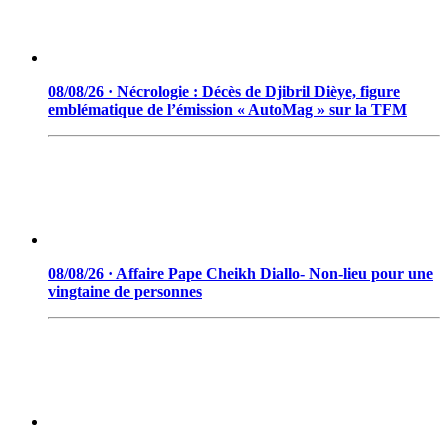
08/08/26 · Nécrologie : Décès de Djibril Dièye, figure
emblématique de l’émission « AutoMag » sur la TFM
08/08/26 · Affaire Pape Cheikh Diallo- Non-lieu pour une
vingtaine de personnes